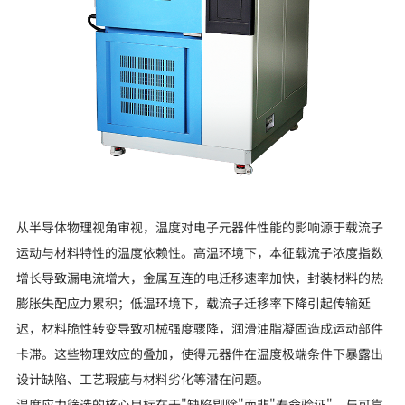
从半导体物理视角审视，温度对电子元器件性能的影响源于载流子
运动与材料特性的温度依赖性。高温环境下，本征载流子浓度指数
增长导致漏电流增大，金属互连的电迁移速率加快，封装材料的热
膨胀失配应力累积；低温环境下，载流子迁移率下降引起传输延
迟，材料脆性转变导致机械强度骤降，润滑油脂凝固造成运动部件
卡滞。这些物理效应的叠加，使得元器件在温度极端条件下暴露出
设计缺陷、工艺瑕疵与材料劣化等潜在问题。
温度应力筛选的核心目标在于"缺陷剔除"而非"寿命验证"。与可靠