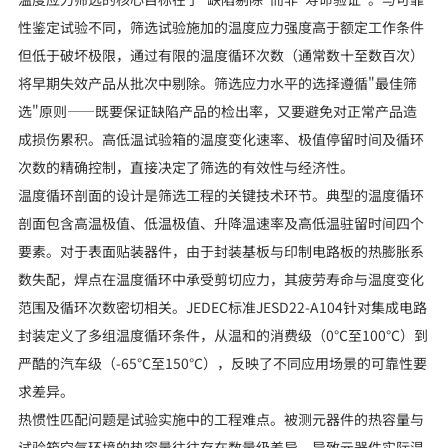
性鉴定试验不同，筛选试验施加的温度应力强度高于额定工作条件
但低于破坏极限，通过有限的温度循环次数（通常数十至数百次）
将早期失效产品从批次中剔除。筛选应力水平的选择遵循"最佳筛
选"原则——既要保证缺陷产品的检出率，又要避免对正常产品造
成损伤累积。高低温试验箱的温度变化速率、极值停留时间及循环
次数的精确控制，直接决定了筛选的有效性与经济性。
温度循环剖面的设计是筛选工程的关键技术环节。典型的温度循环
剖面包含高温极值、低温极值、升降温速率及高低温驻留时间四个
要素。对于表面贴装器件，由于封装基板与印制电路板的热膨胀系
数失配，焊点在温度循环中承受剪切应力，其疲劳寿命与温度变化
范围及循环次数密切相关。JEDEC标准JESD22-A104针对集成电路
封装定义了多组温度循环条件，从温和的消费级（0℃至100℃）到
严酷的汽车级（-65℃至150℃），反映了不同应用场景的可靠性要
求差异。
热惯性匹配问题是试验实施中的工程难点。被测元器件的热容量与
试验箱空气环境的热容量往往存在数量级差异，导致元器件实际温