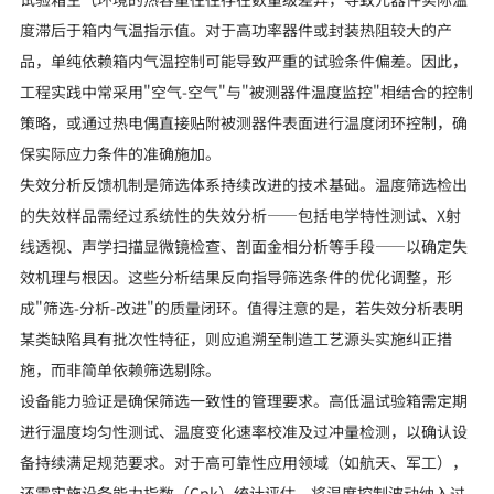
度滞后于箱内气温指示值。对于高功率器件或封装热阻较大的产
品，单纯依赖箱内气温控制可能导致严重的试验条件偏差。因此，
工程实践中常采用"空气-空气"与"被测器件温度监控"相结合的控制
策略，或通过热电偶直接贴附被测器件表面进行温度闭环控制，确
保实际应力条件的准确施加。
失效分析反馈机制是筛选体系持续改进的技术基础。温度筛选检出
的失效样品需经过系统性的失效分析——包括电学特性测试、X射
线透视、声学扫描显微镜检查、剖面金相分析等手段——以确定失
效机理与根因。这些分析结果反向指导筛选条件的优化调整，形
成"筛选-分析-改进"的质量闭环。值得注意的是，若失效分析表明
某类缺陷具有批次性特征，则应追溯至制造工艺源头实施纠正措
施，而非简单依赖筛选剔除。
设备能力验证是确保筛选一致性的管理要求。高低温试验箱需定期
进行温度均匀性测试、温度变化速率校准及过冲量检测，以确认设
备持续满足规范要求。对于高可靠性应用领域（如航天、军工），
还需实施设备能力指数（Cpk）统计评估，将温度控制波动纳入过