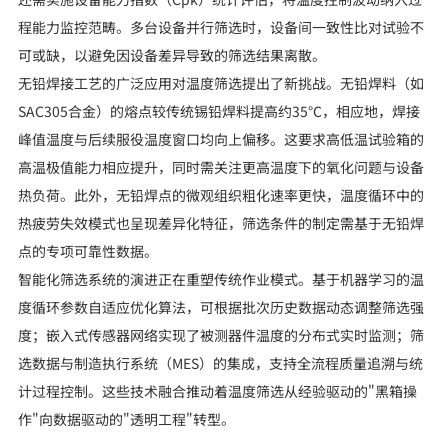
程能力监控范畴。多台设备并行筛选时，设备间一致性比对试验不
可或缺，以避免因设备差异导致的筛选结果离散。
无铅焊接工艺的广泛应用对温度筛选提出了新挑战。无铅焊料（如
SAC305合金）的熔点较传统锡铅焊料提高约35℃，相应地，焊接
峰值温度与后续服役温度窗口均向上偏移。这要求高低温试验箱的
高温极值能力相应提升，同时需关注更高温度下的氧化问题与设备
热负荷。此外，无铅焊点的微观组织粗化速率更快，温度循环中的
热疲劳失效模式也呈现差异化特征，筛选条件的制定需基于无铅焊
点的专项可靠性数据。
智能化筛选系统的演进正在重塑传统作业模式。基于机器学习的温
度循环参数自适应优化算法，可根据批次历史数据动态调整筛选强
度；嵌入式传感器网络实现了被测器件温度的分布式实时监测；筛
选数据与制造执行系统（MES）的集成，支持全流程质量追溯与统
计过程控制。这些技术融合推动着温度筛选从经验驱动的"黑箱操
作"向数据驱动的"透明工程"转型。