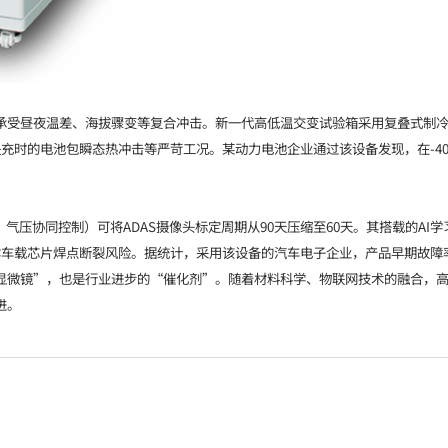
承受昼夜温差、海拔骤变等复合冲击。新一代高低温交变试验箱采用复叠式制冷
快充时的电池包瞬态热冲击等严苛工况。某动力电池企业通过该设备发现，在-40
气压协同控制）可将ADAS摄像头标定周期从90天压缩至60天。其搭载的A
露车载芯片焊点断裂风险。据统计，采用该设备的汽车电子企业，产品早期故障率下
显微镜”，也是行业进步的“催化剂”。随着材料科学、物联网技术的融合，
进。