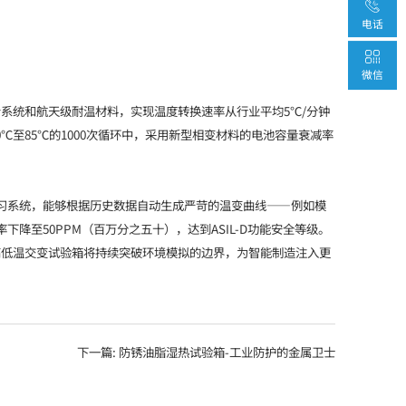
电话
微信
系统和航天级耐温材料，实现温度转换速率从行业平均5℃/分钟
℃至85℃的1000次循环中，采用新型相变材料的电池容量衰减率
I学习系统，能够根据历史数据自动生成严苛的温变曲线——例如模
降至50PPM（百万分之五十），达到ASIL-D功能安全等级。
高低温交变试验箱将持续突破环境模拟的边界，为智能制造注入更
下一篇:
防锈油脂湿热试验箱-工业防护的金属卫士