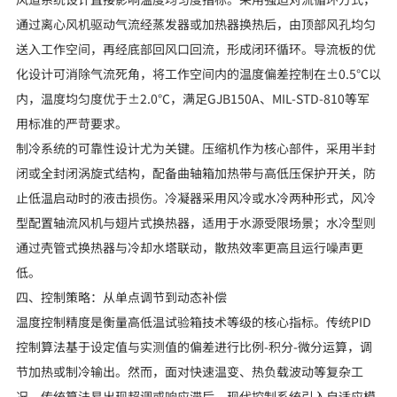
通过离心风机驱动气流经蒸发器或加热器换热后，由顶部风孔均匀
送入工作空间，再经底部回风口回流，形成闭环循环。导流板的优
化设计可消除气流死角，将工作空间内的温度偏差控制在±0.5℃以
内，温度均匀度优于±2.0℃，满足GJB150A、MIL-STD-810等军
用标准的严苛要求。
制冷系统的可靠性设计尤为关键。压缩机作为核心部件，采用半封
闭或全封闭涡旋式结构，配备曲轴箱加热带与高低压保护开关，防
止低温启动时的液击损伤。冷凝器采用风冷或水冷两种形式，风冷
型配置轴流风机与翅片式换热器，适用于水源受限场景；水冷型则
通过壳管式换热器与冷却水塔联动，散热效率更高且运行噪声更
低。
四、控制策略：从单点调节到动态补偿
温度控制精度是衡量高低温试验箱技术等级的核心指标。传统PID
控制算法基于设定值与实测值的偏差进行比例-积分-微分运算，调
节加热或制冷输出。然而，面对快速温变、热负载波动等复杂工
况，传统算法易出现超调或响应滞后。现代控制系统引入自适应模