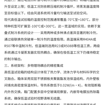
升至设定上限；低温工况则依赖压缩机制冷循环，将蒸发器温度降
至目标值以下，经由风道系统将冷量均匀输送至试验空间。
现代高低温试验箱的温度控制范围通常覆盖-70℃至+180℃，部分
特种机型可扩展至-100℃或+300℃。这一宽温域的实现，依赖于复
叠式制冷系统的设计——采用两种或多种沸点差异显著的制冷剂，
通过级联换热突破单一制冷剂的温度极限。高温端采用R404A或
R507等中温制冷剂，低温端则选用R23或R508B等低温工质，两级
系统通过冷凝蒸发器实现热耦合，确保在极低温工况下仍维持稳定
的制冷输出。
三、系统架构：多物理场耦合的精密集成
高低温试验箱的结构设计体现了热力学、流体力学与材料科学的交
叉融合。箱体采用双层不锈钢板夹聚氨酯发泡保温结构，内外壁板
间填充高密度保温材料，导热系数低于0.02W/(m·K)，有效阻断箱
内外热交换。箱门配置多层中空玻璃观察窗，内嵌导电膜加热除霜
系统，确保低温试验时视野清晰无结露。
风道系统设计直接影响温度均匀度指标。采用强迫对流循环方式，