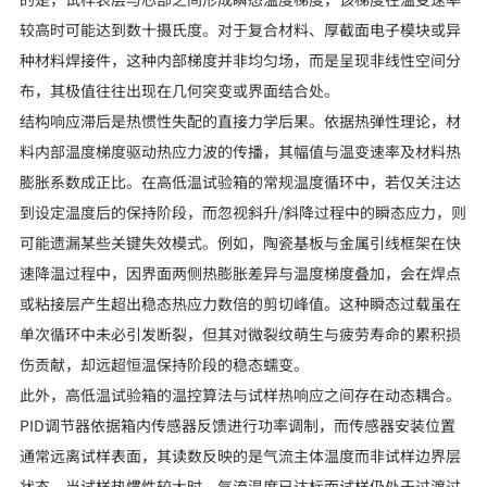
较高时可能达到数十摄氏度。对于复合材料、厚截面电子模块或异
种材料焊接件，这种内部梯度并非均匀场，而是呈现非线性空间分
布，其极值往往出现在几何突变或界面结合处。
结构响应滞后是热惯性失配的直接力学后果。依据热弹性理论，材
料内部温度梯度驱动热应力波的传播，其幅值与温变速率及材料热
膨胀系数成正比。在高低温试验箱的常规温度循环中，若仅关注达
到设定温度后的保持阶段，而忽视斜升/斜降过程中的瞬态应力，则
可能遗漏某些关键失效模式。例如，陶瓷基板与金属引线框架在快
速降温过程中，因界面两侧热膨胀差异与温度梯度叠加，会在焊点
或粘接层产生超出稳态热应力数倍的剪切峰值。这种瞬态过载虽在
单次循环中未必引发断裂，但其对微裂纹萌生与疲劳寿命的累积损
伤贡献，却远超恒温保持阶段的稳态蠕变。
此外，高低温试验箱的温控算法与试样热响应之间存在动态耦合。
PID调节器依据箱内传感器反馈进行功率调制，而传感器安装位置
通常远离试样表面，其读数反映的是气流主体温度而非试样边界层
状态。当试样热惯性较大时，气流温度已达标而试样仍处于过渡过