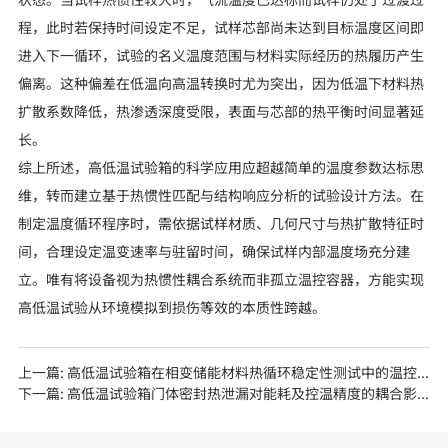
程，此时若保持时间设定不足，试样芯部尚未达到目标温度区间即
进入下一循环，试验的名义温度范围与材料实际经历的热履历产生
偏离。这种偏差在低温向高温转换时尤为突出，因为低温下材料热
扩散系数降低，热渗透深度受限，表面与芯部的热平衡时间显著延
长。
综上所述，高低温试验箱的科学应用应超越简单的温度参数达标思
维，转而建立基于热惯性匹配与结构响应分析的试验设计方法。在
制定温度循环程序时，需依据试样材质、几何尺寸与热扩散特征时
间，合理设定温变速率与驻留时间，确保试样内部温度场充分建
立。唯有将设备视为热惯性耦合系统而非孤立温控容器，方能实现
高低温试验从环境模拟到损伤等效的本质性跨越。
上一篇:
高低温试验箱在相变储能材料热循环稳定性测试中的温控策略
下一篇:
高低温试验箱门体密封热泄漏对能耗及控温精度的耦合影响