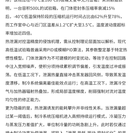
明，一台容积500L的试验箱，在门体密封条压缩率衰减15%
后，-40℃低温保持阶段的压缩机运行时间占比由62%升至78%，
而工作室中心与近门区温差从1.2℃扩大至3.5℃，温度波动度超标
率增加近四倍。
热泄漏对控温精度的侵蚀机理，需从控制理论层面加以解析。现代
高低温试验箱普遍采用PID或模糊PID算法，其参数整定基于特定热
惯性模型。门体泄漏作为不可建模的时变扰动，等效于在控制回路
中注入宽频噪声，使积分项持续累积调节偏差，引发温度过冲或振
荡。在低温工况下，泄漏热量直接冲击蒸发器回风侧，导致蒸发温
度漂移，制冷系统偏离最佳能效点运行；在高温工况下，泄漏冷空
气与加热器辐射热叠加，形成局部温度梯度，削弱强制对流对温度
均匀性的修正能力。
更为隐蔽的是，热泄漏诱发的能耗攀升并非线性关系。当泄漏量超
过某一阈值后，制冷系统压缩机进入高频持续运行模式，冷凝压力
与蒸发压力差值扩大，单位制冷量的功耗急剧上升。此时若仅通过
增大制冷功率补偿泄漏，将陷入“泄漏-能耗-振动-密封劣化”的恶