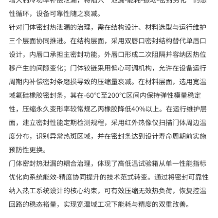
性循环，设备可靠性随之衰减。
针对门体密封热泄漏的治理，需在结构设计、材料选型与运行维护
三个层面协同推进。在结构层面，采用双唇口密封结构替代单唇口
设计，内唇口承担主密封功能，外唇口形成二次阻隔并容纳因热位
移产生的间隙变化；门体铰链采用偏心可调机构，允许在设备运行
周期内补偿密封条磨损导致的压缩量衰减。在材料层面，选用宽温
域氟硅橡胶密封条，其在-60℃至200℃区间内保持弹性模量稳定
性，压缩永久变形率较常规乙丙橡胶降低40%以上。在运行维护层
面，建立密封性能定期检测规程，采用红外热像仪扫描门体周边温
度分布，识别异常热斑区域，并在密封条达到设计寿命周期前实施
预防性更换。
门体密封热泄漏的耦合治理，体现了高低温试验箱从单一性能指标
优化向系统能效-精度协同提升的技术范式转变。通过将密封可靠性
纳入热工系统设计的核心约束，可有效压缩无效热负荷，恢复控温
回路的稳态裕量，实现宽温域工况下能耗与精度的双重改善。