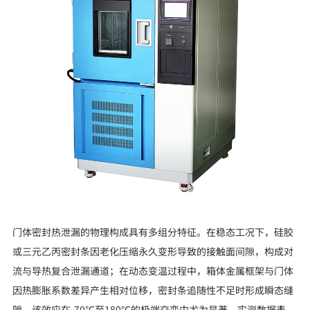
门体密封热泄漏的物理构成具有多组分特征。在稳态工况下，硅胶
或三元乙丙密封条因老化压缩永久变形导致的接触面间隙，构成对
流与导热复合泄漏通道；在动态变温过程中，箱体金属框架与门体
因热膨胀系数差异产生相对位移，密封条追随性不足时形成瞬态缝
隙，该效应在-70℃至180℃的极端交变中尤为显著。实测数据表