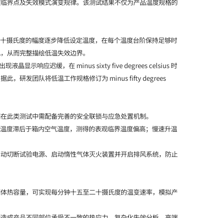
效临界点及失效模式演变规律。该测试结果不仅为产品温度规格的
至十摄氏度的幅度逐步降低设定温度，在每个温度台阶保持足够时
现，从而完整描绘低温失效边界。
液晶显示响应迟缓，在 minus sixty five degrees celsius 时
将低温工作规格修订为 minus fifty degrees
箱在此类测试中需配备完善的安全联锁与应急处置机制。
部温度滞后于箱内空气温度，测得的表观临界温度偏高；慢速升温
自动切断试验电源、启动惰性气体灭火装置并开启排风系统，防止
箱体热容量，可实现每分钟十五至二十摄氏度的温变速率，模拟产
则造成产品不同部位承受不一致的热应力，复杂化失效分析。高端