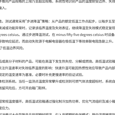
步推向产品规格的上限乃至超出规格，系统性地识别产品的温度耐受边界、失
输入。
性。测试通常采用"步进降温"策略：从产品的额定低温工作点起步，以每步五
衰减或功能异常时，记录该临界温度及失效表征，继续降温至失效模式稳定复
sius。通过步进降温测试，在 minus fifty five degrees celsius 时设备出现
应延迟，而启动失败源于电解电容器在极低温下等效串联电阻急剧上升。据此，研发团队
除了低温边界风险。
品或高分子材料的产品，可能在高温下发生热失控、分解或燃烧。高低温试验
外关注升温速率对失效临界温度的影响：快速升温可能因热惯性效应导致产品内
规定的温变速率为基准，必要时补充更慢速率的验证试验。
体检测系统。当任一监测点温度异常攀升或检测到可燃气体浓度超标时，系统
残留风险后，方可开启箱门取样。
超常规温度循环。高低温试验箱通过强化制冷加热功率、优化气流组织及减小
度应力。
过冲量过大会导致产品局部瞬时超温，引入非预期的失效模式；箱内温度梯度