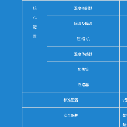
核
温度控制器
心
除湿及降温
配
置
压 缩 机
温度传感器
加热管
断路器
标准配置
V
安全保护
整
超