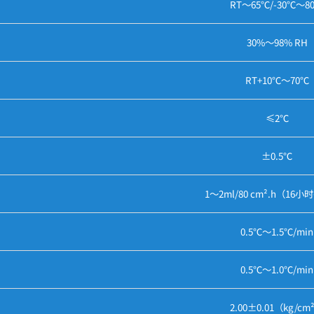
RT～65℃/-30℃～8
30%～98% RH
RT+10℃～70℃
≤2℃
±0.5℃
1～2ml/80 cm².h（16
0.5℃～1.5℃/min
0.5℃～1.0℃/min
2.00±0.01（kg/cm