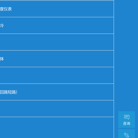
度仪表
冷
温体
回路短路）
咨询