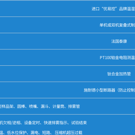
进口“优易控”品牌温湿
单机或双机复叠式制
法国泰康
PT100铂金电阻测
钛合金加热管
施耐德小型断路器（防止控制
型样品架、圆棒、喷嘴、漏斗、计量筒、排雾管
机欠相/逆相、设备定时、快速排雾指示、试验结束
温、低水位保护、漏电、短路、 压缩机超压过载