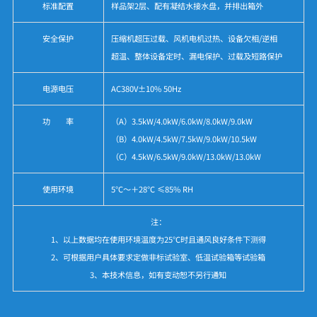
标准配置
样品架2层、配有凝结水接水盘，并排出箱外
安全保护
压缩机超压过载、风机电机过热、设备欠相/逆相
超温、整体设备定时、漏电保护、过载及短路保护
电源电压
AC380V±10% 50Hz
功 率
（A）3.5kW/4.0kW/6.0kW/8.0kW/9.0kW
（B）4.0kW/4.5kW/7.5kW/9.0kW/10.5kW
（C）4.5kW/6.5kW/9.0kW/13.0kW/13.0kW
使用环境
5℃～＋28℃ ≤85% RH
注：
1、以上数据均在使用环境温度为25℃时且通风良好条件下测得
2、可根据用户具体要求定做非标试验室、低温试验箱等试验箱
3、本技术信息，如有变动恕不另行通知