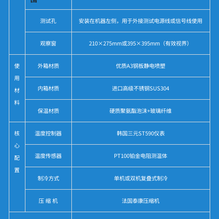
测试孔
安装在机器左侧，用于外接测试电源线或信号线使用
观察窗
210×275mm或395×395mm（有效视界）
使
外箱材质
优质A3钢板静电喷塑
用
内箱材质
进口高级不锈钢SUS304
材
料
保温材质
硬质聚氨酯泡沫+玻璃纤维
核
温度控制器
韩国三元ST590仪表
心
温度传感器
PT100铂金电阻测温体
配
置
制冷方式
单机或双机复叠式制冷
压 缩 机
法国泰康压缩机