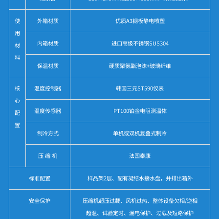
使
外箱材质
优质A3钢板静电喷塑
用
内箱材质
进口高级不锈钢SUS304
材
料
保温材质
硬质聚氨酯泡沫+玻璃纤维
核
温度控制器
韩国三元ST590仪表
心
温度传感器
PT100铂金电阻测温体
配
置
制冷方式
单机或双机复叠式制冷
压 缩 机
法国泰康
标准配置
样品架2层、配有凝结水接水盘，并排出箱外
安全保护
压缩机超压过载、风机过热、整体设备欠相/逆相
超温、试验定时、漏电保护、过载及短路保护