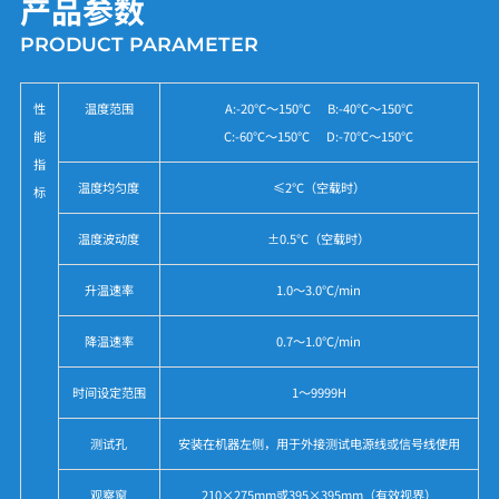
产品参数
PRODUCT PARAMETER
性
温度范围
A:-20℃～150℃ B:-40℃～150℃
能
C:-60℃～150℃ D:-70℃～150℃
指
温度均匀度
≤2℃（空载时）
标
温度波动度
±0.5℃（空载时）
升温速率
1.0～3.0℃/min
降温速率
0.7～1.0℃/min
时间设定范围
1～9999H
测试孔
安装在机器左侧，用于外接测试电源线或信号线使用
观察窗
210×275mm或395×395mm（有效视界）