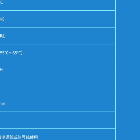
℃
时）
载时）
55℃～85℃）
RH
min
H
试电源线或信号线使用