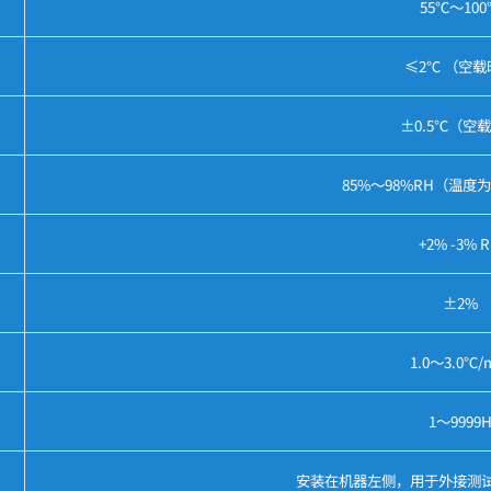
55℃～100
≤2℃ （空载
±0.5℃（空
85%～98%RH（温度为
+2% -3% 
±2%
1.0～3.0℃/
1～9999
安装在机器左侧，用于外接测