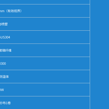
95mm（有效视界）
电喷塑
S304
玻璃纤维
300
阻测温体
OW
纱布1卷