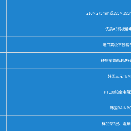
210×275mm或395×3
优质A3钢板静
进口高级不锈钢SU
硬质聚氨酯泡沫+
韩国三元TEMI
PT100铂金电
韩国RAINB
样品架2层、湿球