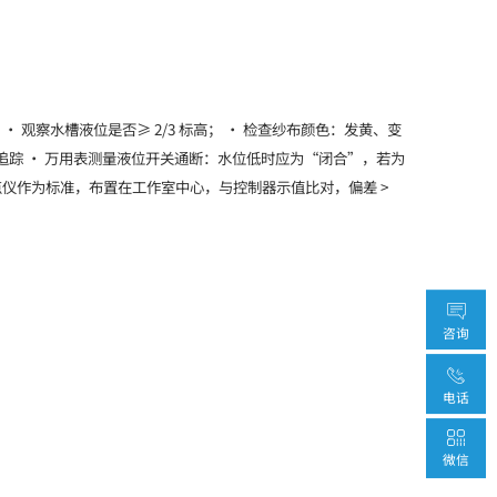
：目检 • 观察水槽液位是否≥ 2/3 标高； • 检查纱布颜色：发黄、变
：信号追踪 • 万用表测量液位开关通断：水位低时应为“闭合”，若为
镜式露点仪作为标准，布置在工作室中心，与控制器示值比对，偏差 >
咨询
电话
微信