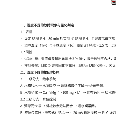
一、湿度不足的故障现象与量化判定
1.1 表征
• 设定 85 % RH，30 min 后实测 ≤ 65 % RH，且温度示值正
• 湿球温度（Tw）与干球温度（Td）差值 ΔT 持续 > 1.5 ℃
1.2 风险
• 试验中断：湿度偏差超出允差 ±3 % RH，报告被判不合格，
• 样品失效：LED 封装胶固化不充分，现场出现硫化黑化，客
二、湿度下降的根因树分析
2.1 一级分支：给水系统
A. 水箱缺水 → 水泵吸空 → 湿球槽液位下降 → 纱布干涸。
B. 水质劣化 → Ca²⁺/Mg²⁺ > 100 mg·L⁻¹ → 纱布钙化 → 吸
2.2 二级分支：水位控制
A. 浮球阀卡滞 → 机械触点无法闭合 → 进水阀常闭。
B. 液位传感器（电容式）结垢 → 4–20 mA 输出漂移 → PLC 