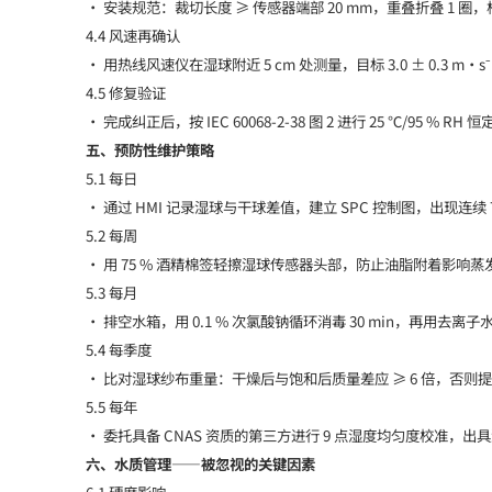
• 安装规范：裁切长度 ≥ 传感器端部 20 mm，重叠折叠 1 圈，棉
4.4 风速再确认
• 用热线风速仪在湿球附近 5 cm 处测量，目标 3.0 ± 0.3
4.5 修复验证
• 完成纠正后，按 IEC 60068-2-38 图 2 进行 25 ℃/95 % R
五、预防性维护策略
5.1 每日
• 通过 HMI 记录湿球与干球差值，建立 SPC 控制图，出现连续
5.2 每周
• 用 75 % 酒精棉签轻擦湿球传感器头部，防止油脂附着影响蒸
5.3 每月
• 排空水箱，用 0.1 % 次氯酸钠循环消毒 30 min，再用去离子水
5.4 每季度
• 比对湿球纱布重量：干燥后与饱和后质量差应 ≥ 6 倍，否则
5.5 每年
• 委托具备 CNAS 资质的第三方进行 9 点湿度均匀度校准，出
六、水质管理——被忽视的关键因素
6.1 硬度影响