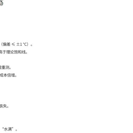
常（偏差 ≤ ±1 ℃）。
，远高于理论饱和线。
需重测。
诉成本倍增。
水性丧失。
误判“水满”。