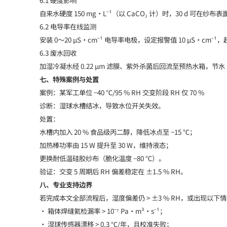
自来水硬度 150 mg·L⁻¹（以 CaCO₃ 计）时，30 d 可在纱布表
6.2 电导率在线监测
安装 0～20 µS·cm⁻¹ 电导率电极，设定报警值 10 µS·cm⁻¹
6.3 废水回收
加湿冷凝水经 0.22 µm 滤膜、紫外杀菌后回流至预热水箱，节水
七、特殊案例与处置
案例：某军工单位 −40 ℃/95 % RH 交变阶段 RH 仅 70 %
诊断：湿球水槽结冰，导致水位开关失效。
处置：
水槽内加入 20 % 食品级丙二醇，降低冰点至 −15 ℃；
加热棒功率由 15 W 提升至 30 W，维持液态；
更换耐低温硅胶纱布（脆化温度 −80 ℃）。
验证：交变 5 周期后 RH 偏差稳定在 ±1.5 % RH。
八、专业支持边界
若完成本文全部流程后，湿度偏差仍 > ±3 % RH，或出现
• 箱体焊缝氦检漏率 > 10⁻⁷ Pa·m³·s⁻¹；
• 湿球传感器漂移 > 0.3 ℃/年，且校准失败；