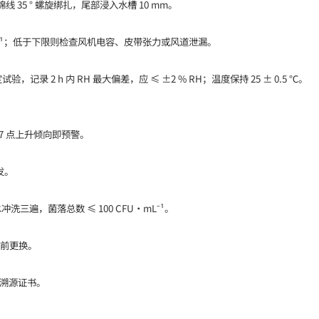
线 35 ° 螺旋绑扎，尾部浸入水槽 10 mm。
 m·s⁻¹；低于下限则检查风机电容、皮带张力或风道泄漏。
H 恒定试验，记录 2 h 内 RH 最大偏差，应 ≤ ±2 % RH；温度保持 25 ± 0.5 ℃。
 7 点上升倾向即预警。
发。
冲洗三遍，菌落总数 ≤ 100 CFU·mL⁻¹。
提前更换。
具溯源证书。