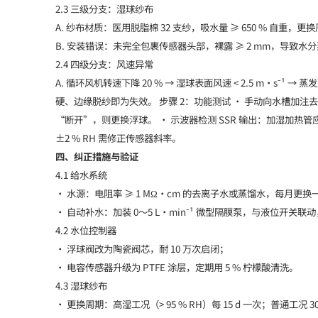
2.3 三级分支：湿球纱布
A. 纱布材质：医用脱脂棉 32 支纱，吸水量 ≥ 650 % 自重，更换周
B. 安装错误：未完全包裹传感器头部，裸露 ≥ 2 mm，导致水
2.4 四级分支：风速异常
A. 循环风机转速下降 20 % → 湿球表面风速 < 2.5 m·s⁻¹
硬、边缘脱纱即为失效。 步骤 2：功能测试 • 手动向水槽加注去
“断开”，则更换浮球。 • 示波器检测 SSR 输出：加湿加热管应
±2 % RH 需修正传感器斜率。
四、纠正措施与验证
4.1 给水系统
• 水源：电阻率 ≥ 1 MΩ·cm 的去离子水或蒸馏水，每月更
• 自动补水：加装 0～5 L·min⁻¹ 微型隔膜泵，与液位开关联动， hy
4.2 水位控制器
• 浮球阀改为陶瓷阀芯，耐 10 万次启闭；
• 电容传感器升级为 PTFE 涂层，定期用 5 % 柠檬酸清洗。
4.3 湿球纱布
• 更换周期：高湿工况（> 95 % RH）每 15 d 一次；普通工况 30